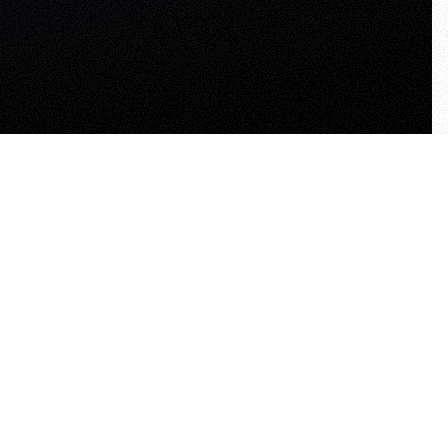
OKR
Objectives: Der Leitstern
im OKR-Framework