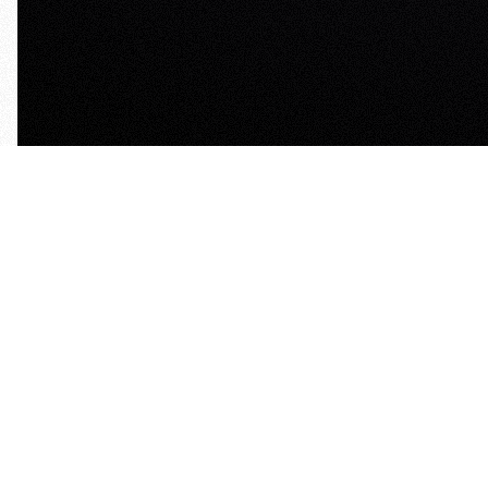
OKR
OKR
12 Learnings aus der
Vergleich:
Praxis mit OKR
OKR-Bera
Artikel lesen
Artikel 