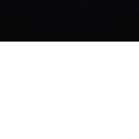
OKR
.
MOAL
 Die besten
MOAL (Midterm Goal)
tungen
Artikel lesen
lesen