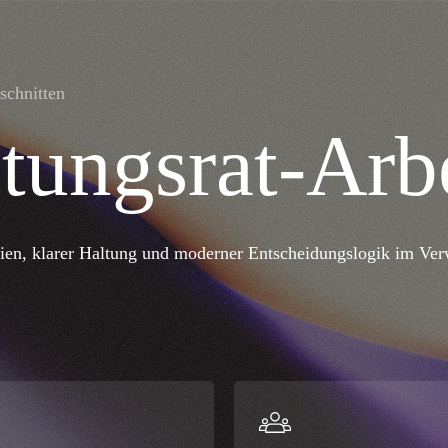
schnitten
tungsrat-Arb
pien, klarer Haltung und moderner Entscheidungslogik im Ver