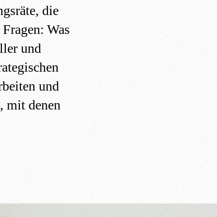
gsräte, die
e Fragen: Was
ller und
rategischen
rbeiten und
, mit denen