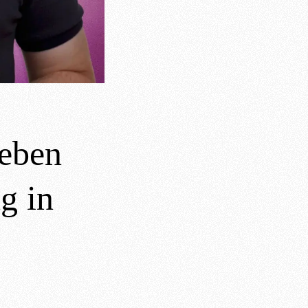
eben
g in