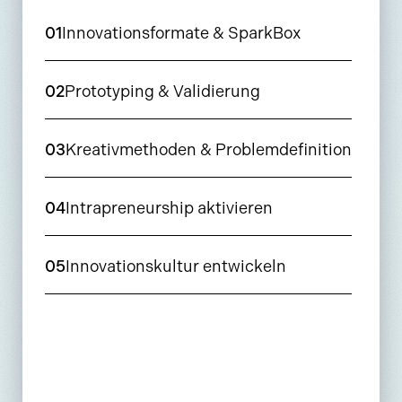
01
Innovationsformate & SparkBox
02
Prototyping & Validierung
03
Kreativmethoden & Problemdefinition
04
Intrapreneurship aktivieren
05
Innovationskultur entwickeln