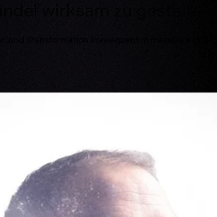
ndel wirksam zu gestalten
und Transformation konsequent in messbare Ergebnis