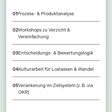
01
Prozess- & Produktanalyse
02
Workshops zu Verzicht &
Vereinfachung
03
Entscheidungs- & Bewertungslogik
04
Kulturarbeit für Loslassen & Wandel
05
Verankerung im Zielsystem (z. B. via
OKR)