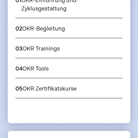
01
OKR-Einführung und
Zyklusgestaltung
02
OKR-Begleitung
03
OKR Trainings
04
OKR Tools
05
OKR Zertifikatskurse