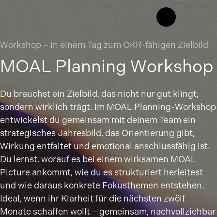
Workshop – In einem Tag zum OKR-fähigen Zielbild
MOAL Planning Workshop
Du brauchst ein Zielbild, das nicht nur gut klingt,
sondern wirklich trägt. Im MOAL Planning-Workshop
entwickelst du gemeinsam mit deinem Team ein
strategisches Jahresbild, das Orientierung gibt,
Wirkung entfaltet und emotional anschlussfähig ist.
Du lernst, worauf es bei einem wirksamen MOAL
Picture ankommt, wie du es strukturiert herleitest
und wie daraus konkrete Fokusthemen entstehen.
Ideal, wenn ihr Klarheit für die nächsten zwölf
Monate schaffen wollt – gemeinsam, nachvollziehbar