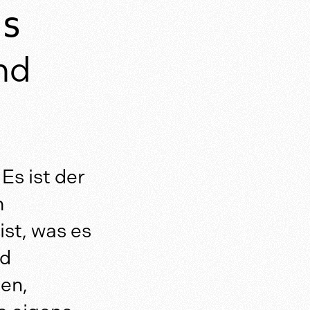
es
nd
Es ist der
m
ist, was es
nd
nen,