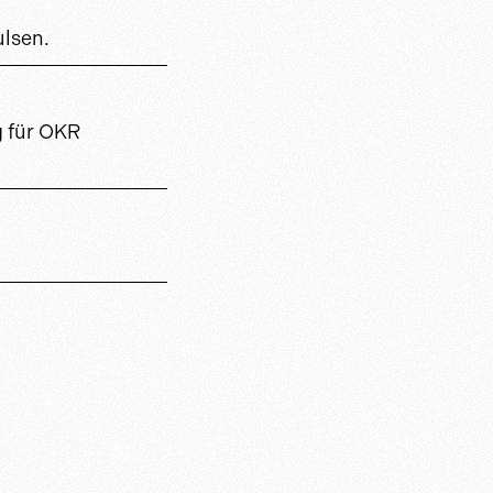
ulsen.
g für OKR