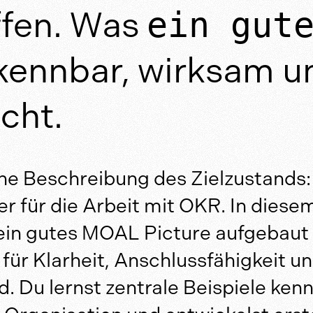
ffen. Was
ein gut
kennbar, wirksam u
cht.
ne Beschreibung des Zielzustands: 
r für die Arbeit mit OKR. In diese
 ein gutes MOAL Picture aufgebaut 
für Klarheit, Anschlussfähigkeit u
d. Du lernst zentrale Beispiele ken