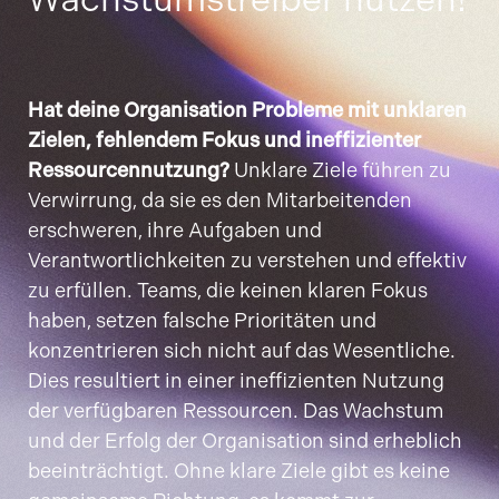
Hat deine Organisation Probleme mit unklaren
Zielen, fehlendem Fokus und ineffizienter
Ressourcennutzung?
Unklare Ziele führen zu
Verwirrung, da sie es den Mitarbeitenden
erschweren, ihre Aufgaben und
Verantwortlichkeiten zu verstehen und effektiv
zu erfüllen. Teams, die keinen klaren Fokus
haben, setzen falsche Prioritäten und
konzentrieren sich nicht auf das Wesentliche.
Dies resultiert in einer ineffizienten Nutzung
der verfügbaren Ressourcen. Das Wachstum
und der Erfolg der Organisation sind erheblich
beeinträchtigt. Ohne klare Ziele gibt es keine