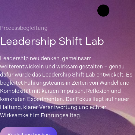
Prozessbegleitung
Leadership Shift Lab
Leadership neu denken, gemeinsam
weiterentwickeln und wirksam gestalten – genau
dafür wurde das Leadership Shift Lab entwickelt. Es
begleitet Führungsteams in Zeiten von Wandel und
Komplexität mit kurzen Impulsen, Reflexion und
konkreten Experimenten. Der Fokus liegt auf neuer
Haltung, klarer Verantwortung und echter
Wirksamkeit im Führungsalltag.
Begleitung buchen