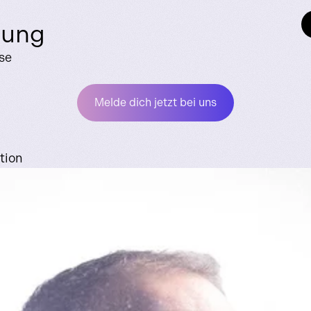
kung
se
Melde dich jetzt bei uns
tion