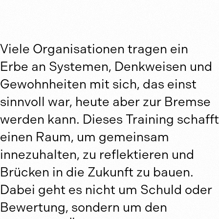
Viele Organisationen tragen ein
Legacy-to-Future Training
Erbe an Systemen, Denkweisen und
Nächste Durchführu
Gewohnheiten mit sich, das einst
Auf Anfrage
sinnvoll war, heute aber zur Bremse
werden kann. Dieses Training schafft
Remote oder vor Ort
einen Raum, um gemeinsam
innezuhalten, zu reflektieren und
jeweils 9 bis 16 Uhr
Brücken in die Zukunft zu bauen.
Dabei geht es nicht um Schuld oder
ab CHF 2'400.–
Bewertung, sondern um den