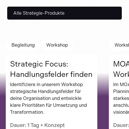
Alle Strategie-Produkte
Begleitung
Workshop
Works
Strategic Focus:
MOA
Handlungsfelder finden
Wor
Identifiziere in unserem Workshop
Im MOA
strategische Handlungsfelder für
Plannin
deine Organisation und entwickle
starkes
klare Prioritäten für Umsetzung und
anschlu
Transformation.
visionär
Dauer: 1 Tag + Konzept
Dauer: