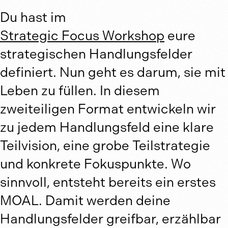
Du hast im
Strategic Focus Workshop
eure
strategischen Handlungsfelder
definiert. Nun geht es darum, sie mit
Strategic Execution Workshop: Hand
Leben zu füllen. In diesem
konkretisieren
zweiteiligen Format entwickeln wir
Nächste Durchführu
zu jedem Handlungsfeld eine klare
Auf Anfrage
Teilvision, eine grobe Teilstrategie
und konkrete Fokuspunkte. Wo
Remote oder vor Ort
sinnvoll, entsteht bereits ein erstes
MOAL. Damit werden deine
jeweils 9 bis 16 Uhr
Handlungsfelder greifbar, erzählbar