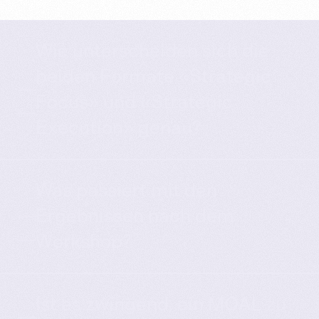
Wie unterscheiden sich die
beiden Formate «Strategic
Focus» und «Strategic
Execution» genau?
Was passiert mit den
Ergebnissen nach dem
Workshop?
Ist es zwingend, ein MOAL zu