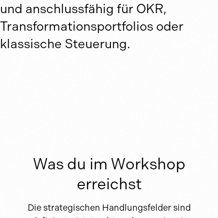
und anschlussfähig für OKR,
ab CHF 5'800.– inkl. Ausarbeitung
Transformationsportfolios oder
klassische Steuerung.
Workshop buchen
Was du im Workshop
erreichst
Die strategischen Handlungsfelder sind