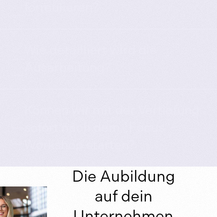
formulieren?
Wie detailliert wird die
Ausarbeitung?
Können wir mit der Vertiefung
sofort nach dem „Focus“-
Workshop starten?
Die Aubildung
auf dein
Unternehmen