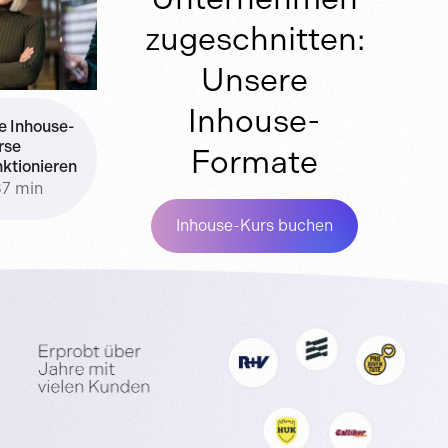
zugeschnitten:
Unsere
Inhouse-
e Inhouse-
rse
Formate
nktionieren
37 min
Inhouse-Kurs buchen