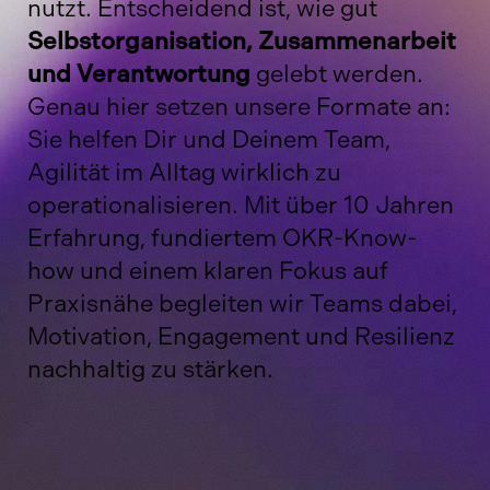
nutzt. Entscheidend ist, wie gut
Selbstorganisation, Zusammenarbeit
und Verantwortung
gelebt werden.
Genau hier setzen unsere Formate an:
Sie helfen Dir und Deinem Team,
Agilität im Alltag wirklich zu
operationalisieren. Mit über 10 Jahren
Erfahrung, fundiertem OKR-Know-
how und einem klaren Fokus auf
Praxisnähe begleiten wir Teams dabei,
Motivation, Engagement und Resilienz
nachhaltig zu stärken.