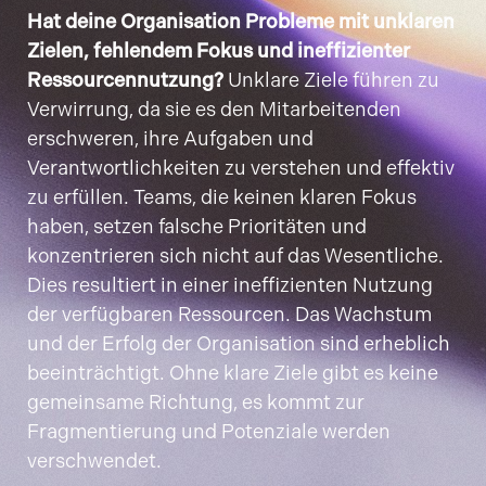
Hat deine Organisation Probleme mit unklaren
Zielen, fehlendem Fokus und ineffizienter
Ressourcennutzung?
Unklare Ziele führen zu
Verwirrung, da sie es den Mitarbeitenden
erschweren, ihre Aufgaben und
Verantwortlichkeiten zu verstehen und effektiv
zu erfüllen. Teams, die keinen klaren Fokus
haben, setzen falsche Prioritäten und
konzentrieren sich nicht auf das Wesentliche.
Dies resultiert in einer ineffizienten Nutzung
der verfügbaren Ressourcen. Das Wachstum
und der Erfolg der Organisation sind erheblich
beeinträchtigt. Ohne klare Ziele gibt es keine
gemeinsame Richtung, es kommt zur
Fragmentierung und Potenziale werden
verschwendet.