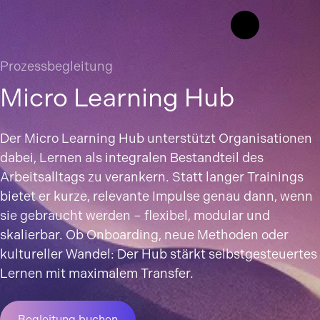
Prozessbegleitung
Micro Learning Hub
Der Micro Learning Hub unterstützt Organisationen
dabei, Lernen als integralen Bestandteil des
Arbeitsalltags zu verankern. Statt langer Trainings
bietet er kurze, relevante Impulse genau dann, wenn
sie gebraucht werden – flexibel, modular und
skalierbar. Ob Onboarding, neue Methoden oder
kultureller Wandel: Der Hub stärkt selbstgesteuertes
Lernen mit maximalem Transfer.
Begleitung buchen