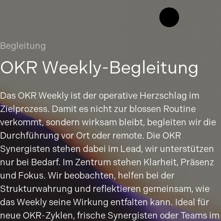
Begleitung
OKR Weekly-Begleitung
Das OKR Weekly ist der operative Herzschlag im
Zielprozess. Damit es nicht zur blossen Routine
verkommt, sondern wirksam bleibt, begleiten wir die
Durchführung vor Ort oder remote. Die OKR
Synergisten stehen dabei im Lead, wir unterstützen
nur bei Bedarf. Im Zentrum stehen Klarheit, Präsenz
und Fokus. Wir beobachten, helfen bei der
Strukturwahrung und reflektieren gemeinsam, wie
das Weekly seine Wirkung entfalten kann. Ideal für
neue OKR-Zyklen, frische Synergisten oder Teams im