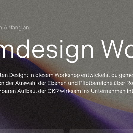
n Anfang an.
mdesign W
en Design: In diesem Workshop entwickelst du geme
n der Auswahl der Ebenen und Pilotbereiche über Rol
ierbaren Aufbau, der OKR wirksam ins Unternehmen int