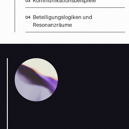
Kommunikationsbeispiele
Beteiligungslogiken und
Resonanzräume