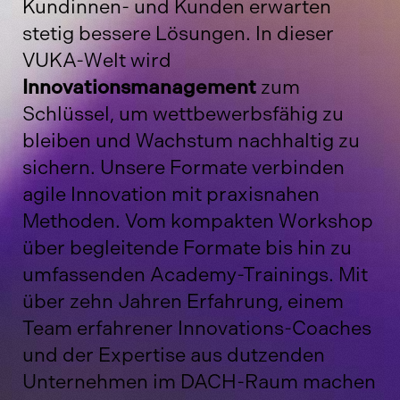
Kundinnen- und Kunden erwarten
stetig bessere Lösungen. In dieser
VUKA-Welt wird
Innovationsmanagement
zum
Schlüssel, um wettbewerbsfähig zu
bleiben und Wachstum nachhaltig zu
sichern. Unsere Formate verbinden
agile Innovation mit praxisnahen
Methoden. Vom kompakten Workshop
über begleitende Formate bis hin zu
umfassenden Academy-Trainings. Mit
über zehn Jahren Erfahrung, einem
Team erfahrener Innovations-Coaches
und der Expertise aus dutzenden
Unternehmen im DACH-Raum machen