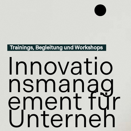
Trainings, Begleitung und Workshops
Innovatio
nsmanag
ement für
Unterneh