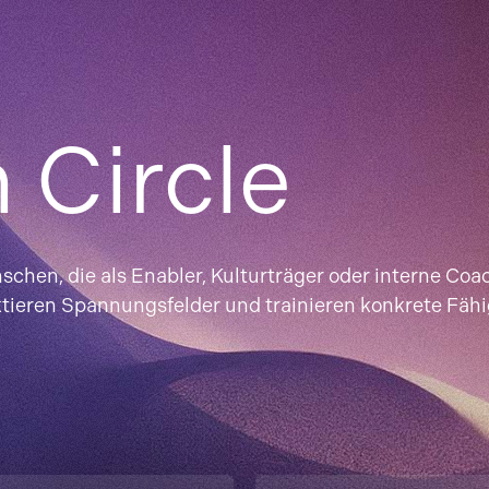
 Circle
chen, die als Enabler, Kulturträger oder interne Coa
ktieren Spannungsfelder und trainieren konkrete Fähi