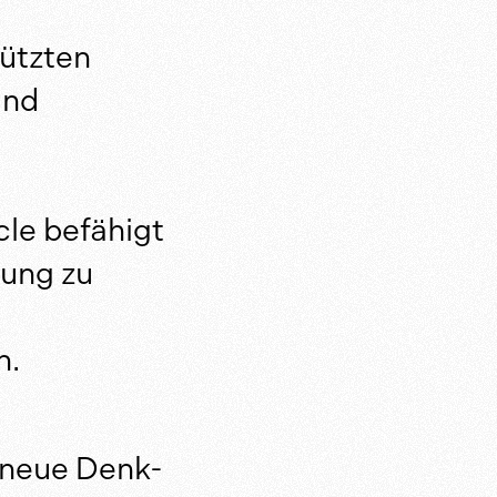
hützten
und
cle befähigt
tung zu
n.
 neue Denk-