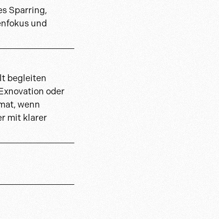
es Sparring,
enfokus und
lt begleiten
Exnovation oder
rmat, wenn
r mit klarer