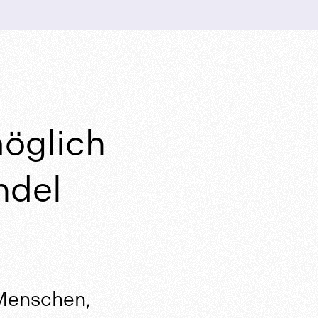
öglich
ndel
 Menschen,