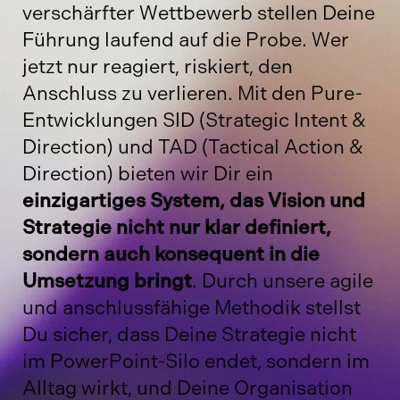
verschärfter Wettbewerb stellen Deine
Führung laufend auf die Probe. Wer
jetzt nur reagiert, riskiert, den
Anschluss zu verlieren. Mit den Pure-
Entwicklungen SID (Strategic Intent &
Direction) und TAD (Tactical Action &
Direction) bieten wir Dir ein
einzigartiges System, das Vision und
Strategie nicht nur klar definiert,
sondern auch konsequent in die
Umsetzung bringt
. Durch unsere agile
und anschlussfähige Methodik stellst
Du sicher, dass Deine Strategie nicht
im PowerPoint-Silo endet, sondern im
Alltag wirkt, und Deine Organisation