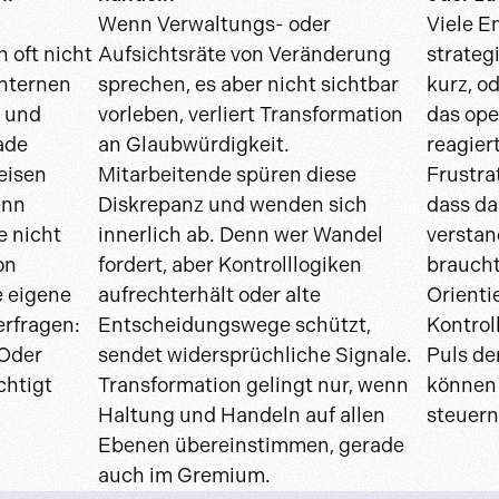
Wenn Verwaltungs- oder
Viele E
 oft nicht
Aufsichtsräte von Veränderung
strateg
internen
sprechen, es aber nicht sichtbar
kurz, 
 und
vorleben, verliert Transformation
das ope
ade
an Glaubwürdigkeit.
reagier
eisen
Mitarbeitende spüren diese
Frustra
enn
Diskrepanz und wenden sich
dass da
 nicht
innerlich ab. Denn wer Wandel
verstan
on
fordert, aber Kontrolllogiken
brauch
e eigene
aufrechterhält oder alte
Orienti
erfragen:
Entscheidungswege schützt,
Kontrol
 Oder
sendet widersprüchliche Signale.
Puls de
chtigt
Transformation gelingt nur, wenn
können 
?
Haltung und Handeln auf allen
steuern
Ebenen übereinstimmen, gerade
auch im Gremium.