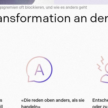
sgremien oft blockieren, und wie es anders geht
nsformation an der
t
s
«Die reden oben anders, als sie
Entsch
ll
handeln»
oder zu