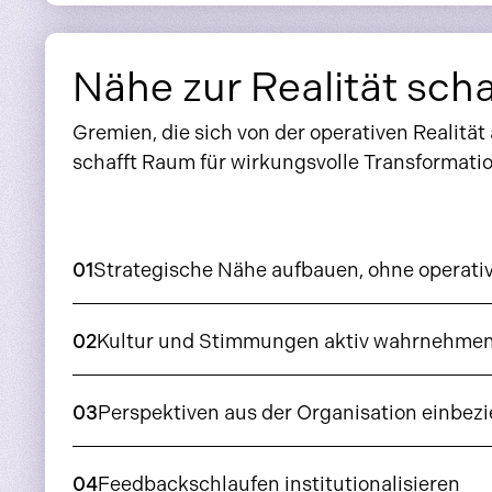
Nähe zur Realität sch
Gremien, die sich von der operativen Realitä
schafft Raum für wirkungsvolle Transformatio
01
Strategische Nähe aufbauen, ohne operativ
02
Kultur und Stimmungen aktiv wahrnehme
03
Perspektiven aus der Organisation einbez
04
Feedbackschlaufen institutionalisieren