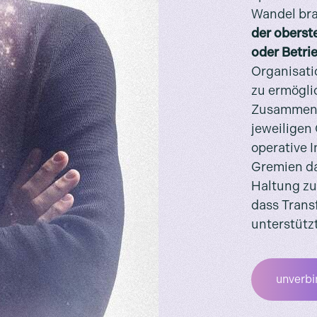
Wandel bra
der oberst
oder Betri
Organisatio
zu ermögli
Zusammenar
jeweiligen 
operative I
Gremien dab
Haltung zu
dass Trans
unterstützt
unverbi