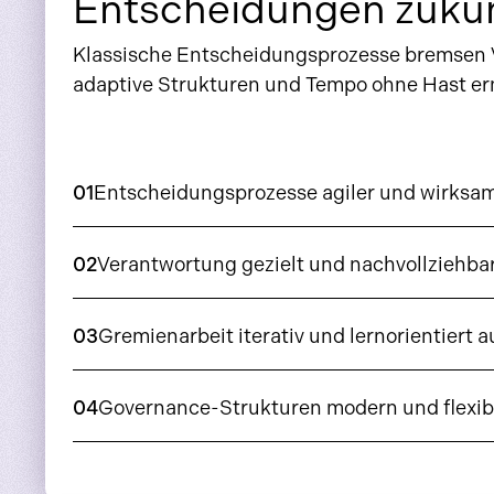
Entscheidungen zukun
Klassische Entscheidungsprozesse bremsen Ve
adaptive Strukturen und Tempo ohne Hast ermö
01
Entscheidungsprozesse agiler und wirksam
02
Verantwortung gezielt und nachvollziehba
03
Gremienarbeit iterativ und lernorientiert 
04
Governance-Strukturen modern und flexib