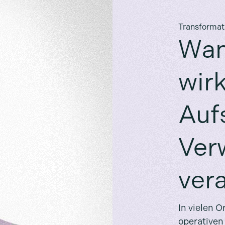
Transformati
Wan
wir
Auf
Ver
ver
In vielen O
operativen