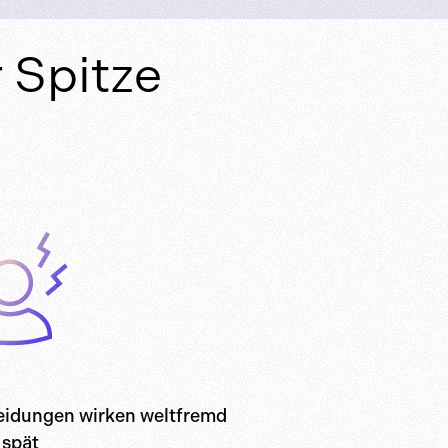
 Spitze
eidungen wirken weltfremd
 spät