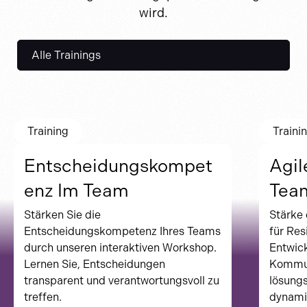
wird.
Alle Trainings
Training
Traini
Entscheidungskompet
Agil
enz Im Team
Tea
Stärken Sie die
Stärke 
Entscheidungskompetenz Ihres Teams
für Re
durch unseren interaktiven Workshop.
Entwick
Lernen Sie, Entscheidungen
Kommun
transparent und verantwortungsvoll zu
lösungs
treffen.
dynami