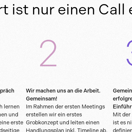
t ist nur einen Call 
spräch
Wir machen uns an die Arbeit.
Gemeins
Gemeinsam!
erfolgr
h lernen
Im Rahmen der ersten Meetings
Einfüh
nen und
erstellen wir ein erstes
Mit der
eine erste
Grobkonzept und leiten einen
ist es 
dseitige
Handlungsplan inkl. Timeline ab.
definie