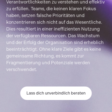
Verantwortlichkeiten zu verstehen und effektiv
zu erfüllen. Teams, die keinen klaren Fokus
haben, setzen falsche Prioritäten und
konzentrieren sich nicht auf das Wesentliche.
Dies resultiert in einer ineffizienten Nutzung
der verfügbaren Ressourcen. Das Wachstum
und der Erfolg der Organisation sind erheblich
beeinträchtigt. Ohne klare Ziele gibt es keine
gemeinsame Richtung, es kommt zur
Fragmentierung und Potenziale werden
verschwendet.
Lass dich unverbindlich beraten