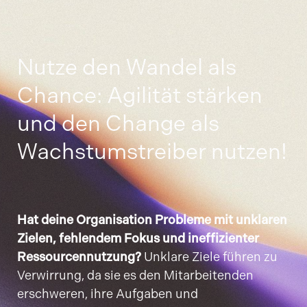
Nutze den Wandel als
Chance: Agilität stärken
und den Change als
Wachstumstreiber nutzen!
Hat deine Organisation Probleme mit unklaren
Zielen, fehlendem Fokus und ineffizienter
Ressourcennutzung?
Unklare Ziele führen zu
Verwirrung, da sie es den Mitarbeitenden
erschweren, ihre Aufgaben und